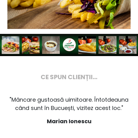
CE SPUN CLIENȚII...
"Mâncare gustoasă uimitoare. Întotdeauna
"Un
când sunt în Bucuești, vizitez acest loc."
c
Marian Ionescu